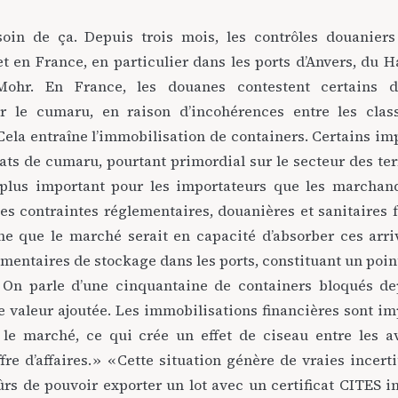
esoin de ça. Depuis trois mois, les contrôles douaniers
et en France, en particulier dans les ports d’Anvers, du H
Mohr. En France, les douanes contestent certains 
r le cumaru, en raison d’incohérences entre les classi
Cela entraîne l’immobilisation de containers. Certains im
s de cumaru, pourtant primordial sur le secteur des ter
t plus important pour les importateurs que les marchan
s contraintes réglementaires, douanières et sanitaires f
e que le marché serait en capacité d’absorber ces arriv
mentaires de stockage dans les ports, constituant un point
 On parle d’une cinquantaine de containers bloqués de
e valeur ajoutée. Les immobilisations financières sont im
 le marché, ce qui crée un effet de ciseau entre les 
fre d’affaires. » « Cette situation génère de vraies incerti
ûrs de pouvoir exporter un lot avec un certificat CITES i