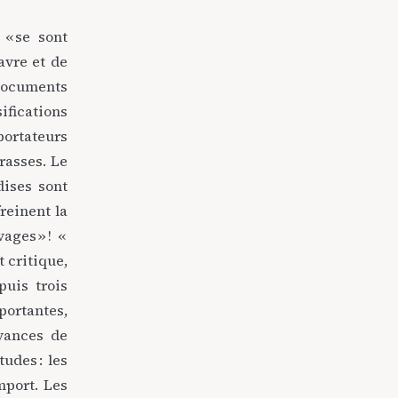
 « se sont
avre et de
documents
fications
portateurs
rasses. Le
dises sont
reinent la
ages » ! «
 critique,
puis trois
portantes,
avances de
tudes : les
mport. Les