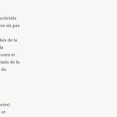
activités
se n’a pas
hés de la
la
cours et
rmés de la
s du
eier)
H
et