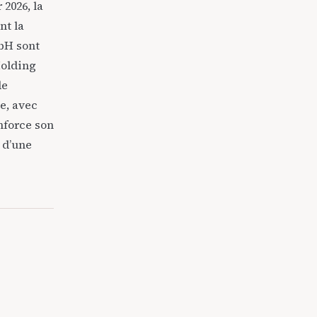
 2026, la
nt la
bH sont
Holding
de
e, avec
nforce son
é d’une