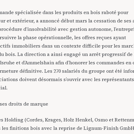
emande spécialisée dans les produits en bois raboté pour
r et extérieur, a annoncé début mars la cessation de ses 
procédure d’insolvabilité avec gestion autonome, l’entrepri
rsuivre la phase opérationnelle, les offres reçues ayant
tifs immobiliers dans un contexte difficile pour les marc
du bois. La direction a ainsi engagé un arrêt progressif de 
arlsruhe et d’Ammelshain afin d’honorer les commandes en 
ermeture définitive. Les 270 salariés du groupe ont été info
ciations doivent désormais s’ouvrir avec les représentant
ial.
 ses droits de marque
es Holding
(Cordes, Krages, Holz Henkel, Osmo et Rettenm
les finitions bois avec la reprise de
Lignum-Finish Gmb