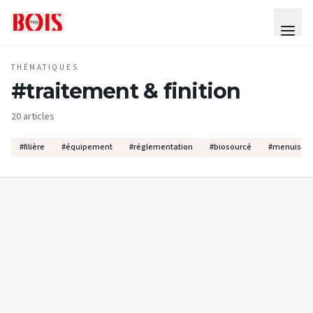
THÉMATIQUES
#
traitement & finition
20 articles
#
filière
#
équipement
#
réglementation
#
biosourcé
#
menuiseri
PRODUITS & EQUIPEMENTS
#
CONSTRUCTION BOIS
Les cloisons Divisio de Ter Hürne
Développées par Ter Hürne, les cloisons Divisio proposent
des solutions d’aménagement intérieu à la fois esthétiques et